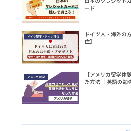
日本のクレジット
ード
ドイツ人・海外の方
ドイツ留学・ドイツ移住
住】
【アメリカ留学体
アメリカ留学
た方法 ｜英語の勉