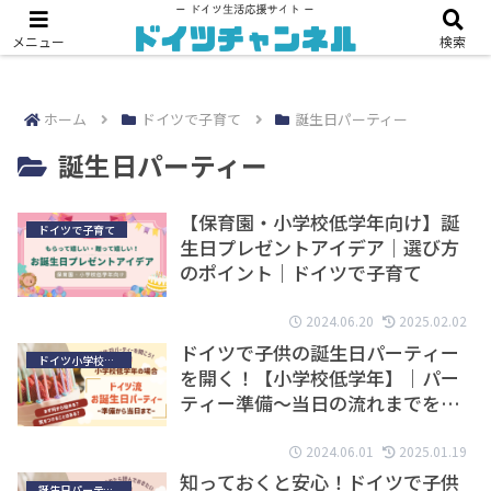
【2024年版】海外配送『Amazonグローバル』の使い方
メニュー
検索
ホーム
ドイツで子育て
誕生日パーティー
誕生日パーティー
【保育園・小学校低学年向け】誕
ドイツで子育て
生日プレゼントアイデア｜選び方
のポイント｜ドイツで子育て
2024.06.20
2025.02.02
ドイツで子供の誕生日パーティー
ドイツ小学校生活
を開く！【小学校低学年】｜パー
ティー準備〜当日の流れまでを解
説【海外で育児】
2024.06.01
2025.01.19
知っておくと安心！ドイツで子供
誕生日パーティー