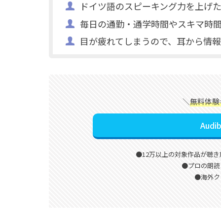
ドイツ語のスピーキング力を上げ
毎日の通勤・通学時間やスキマ時
目が疲れてしまうので、耳から情
＼
無料体験
Aud
●12万以上の対象作品が聴き
●プロの朗読
●海外ク